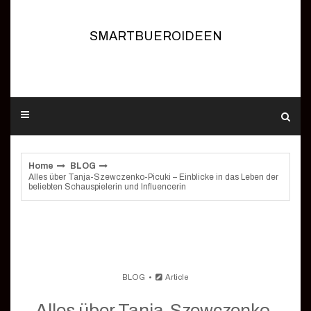
Skip
to
content
SMARTBUEROIDEEN
Home
BLOG
Alles über Tanja-Szewczenko-Picuki – Einblicke in das Leben der
beliebten Schauspielerin und Influencerin
BLOG
Article
Alles über Tanja-Szewczenko-