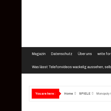
Skip
to
content
Magazin
Datenschutz
Über uns
write for
Was lässt Telefonvideos wackelig aussehen, selb
Home
SPIELE
Monopoly 
You are here :