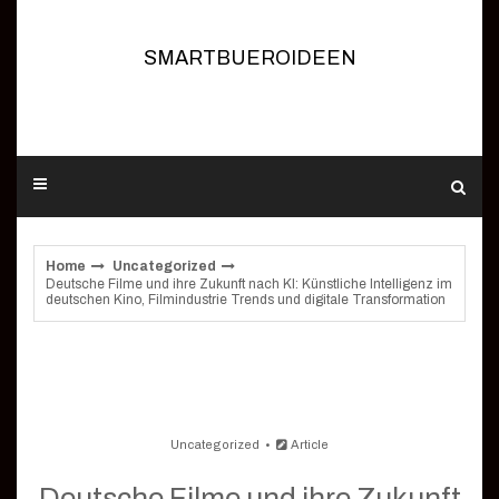
Skip
to
content
SMARTBUEROIDEEN
Home
Uncategorized
Deutsche Filme und ihre Zukunft nach KI: Künstliche Intelligenz im
deutschen Kino, Filmindustrie Trends und digitale Transformation
Uncategorized
Article
Deutsche Filme und ihre Zukunft