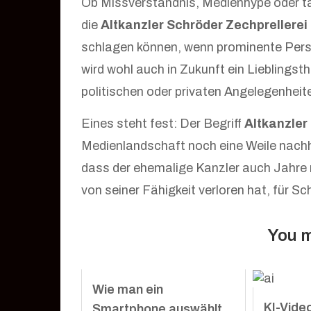
Ob Missverständnis, Medienhype oder ta
die
Altkanzler Schröder Zechprellerei
schlagen können, wenn prominente Persö
wird wohl auch in Zukunft ein Lieblingsth
politischen oder privaten Angelegenheit
Eines steht fest: Der Begriff
Altkanzler
Medienlandschaft noch eine Weile nachha
dass der ehemalige Kanzler auch Jahre
von seiner Fähigkeit verloren hat, für Sc
You m
Wie man ein
KI-Vide
Smartphone auswählt,