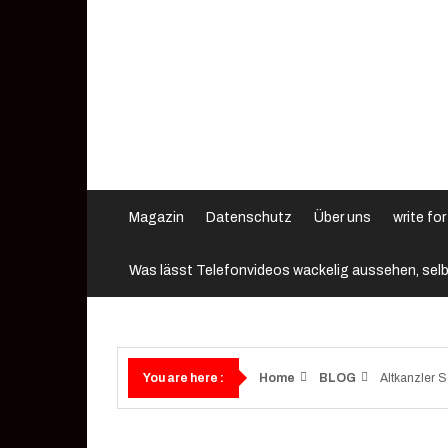
Skip
to
content
Magazin
Datenschutz
Über uns
write for
Was lässt Telefonvideos wackelig aussehen, selb
Home
BLOG
Altkanzler S
You are here :