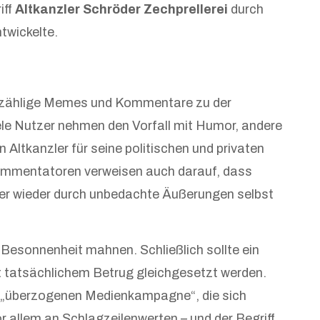
iff
Altkanzler Schröder Zechprellerei
durch
twickelte.
unzählige Memes und Kommentare zu der
iele Nutzer nehmen den Vorfall mit Humor, andere
 Altkanzler für seine politischen und privaten
Kommentatoren verweisen auch darauf, dass
mer wieder durch unbedachte Äußerungen selbst
Besonnenheit mahnen. Schließlich sollte ein
 tatsächlichem Betrug gleichgesetzt werden.
 „überzogenen Medienkampagne“, die sich
r allem an Schlagzeilenwerten – und der Begriff