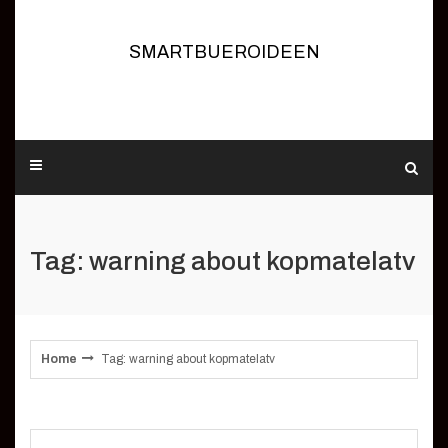
Skip
to
content
SMARTBUEROIDEEN
Tag: warning about kopmatelatv
Home
Tag: warning about kopmatelatv